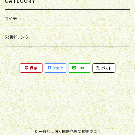
CATEGORY
ライチ
栄養ドリンク
保存
シェア
LINE
ポスト
© 一般社団法人国際花農産物交流協会